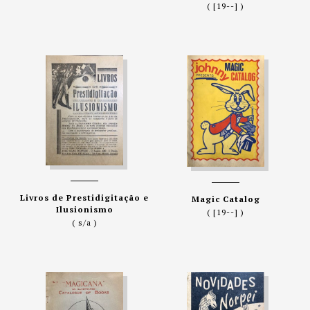
( [19--] )
Livros de Prestidigitação e
Magic Catalog
Ilusionismo
( [19--] )
( s/a )