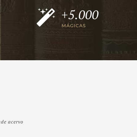
+5.000
MÁGICAS
nde acervo