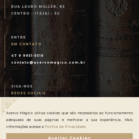
RUA LAURO MULLER, 83
CENTRO - ITAJAÍ - SC
ENTRE
EM CONTATO
47 9 9951-5519
contato@acervomagico.com.br
SIGA-NOS
REDES SOCIAIS
Acervo Mágico utiliza cookies que são necessários ao funcionamento
adequado de suas páginas e melhorar a sua experiência. Mais
informações acesse a
Política de Privacidade.
TODOS OS DIREITOS RESERVADOS
Aceitar Cookies