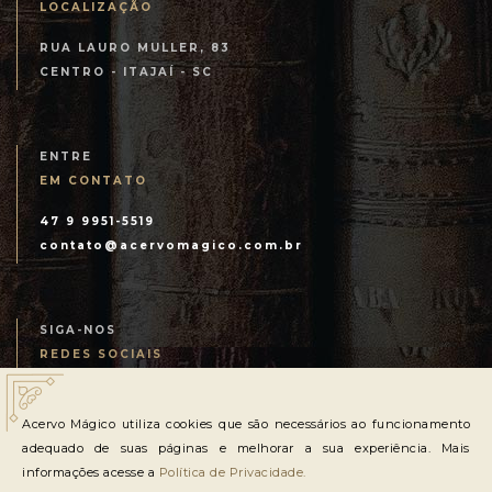
LOCALIZAÇÃO
RUA LAURO MULLER, 83
CENTRO - ITAJAÍ - SC
ENTRE
EM CONTATO
47 9 9951-5519
contato@acervomagico.com.br
SIGA-NOS
REDES SOCIAIS
Acervo Mágico utiliza cookies que são necessários ao funcionamento
adequado de suas páginas e melhorar a sua experiência. Mais
informações acesse a
Política de Privacidade.